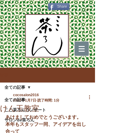
Share
記事
全ての記事
cocosalon2016
全ての記事
2022年1月7日
読了時間: 1分
けん玉教室
ここ茶ろんコンサート
あけましておめでとうございます。
サロンde茶ろん
本年もスタッフ一同、アイデアを出し
合って