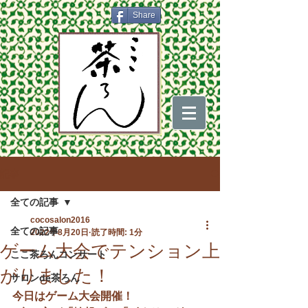
Share
記事
全ての記事
cocosalon2016
全ての記事
2022年8月20日
読了時間: 1分
ゲーム大会でテンション上
ここ茶ろんコンサート
がりました！
サロンde茶ろん
今日はゲーム大会開催！