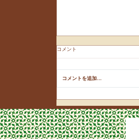
コメント
🌸お花見散歩🌸
コメントを追加…