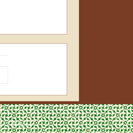
紙
ここ茶ろん