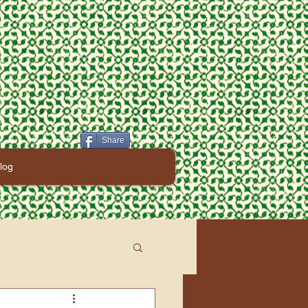
Share
log