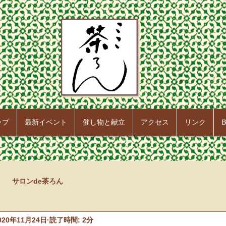
ップ
最新イベント
催し物と献立
アクセス
リンク
B
サロンde茶ろん
020年11月24日
読了時間: 2分