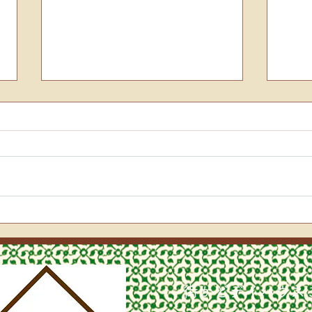
絵手
🎄お楽しみ会🎄
街かどデイハウス