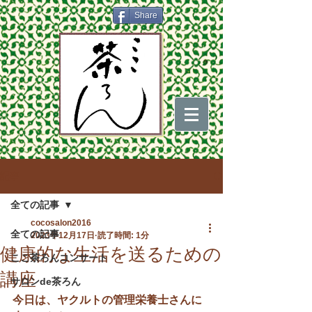
Share
記事
全ての記事
cocosalon2016
全ての記事
2023年12月17日
読了時間: 1分
健康的な生活を送るための
ここ茶ろんコンサート
講座
サロンde茶ろん
今日は、ヤクルトの管理栄養士さんに