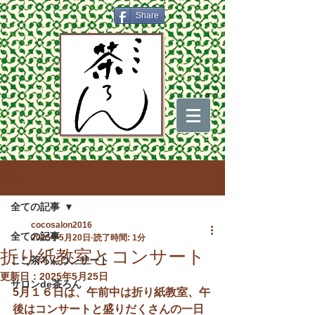
Share
記事
全ての記事
cocosalon2016
全ての記事
2025年5月20日
読了時間: 1分
折り紙教室とコンサート
ここ茶ろんコンサート
更新日：
2025年5月25日
サロンde茶ろん
5月１６日は、午前中は折り紙教室、午
後はコンサートと盛りだくさんの一日