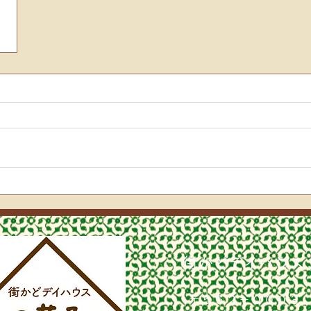
街かどデイハウス
〒５６２－０００３