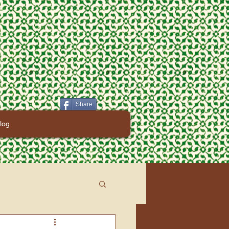
Share
log