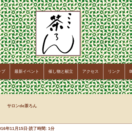
ップ
最新イベント
催し物と献立
アクセス
リンク
B
サロンde茶ろん
016年11月15日
読了時間: 1分