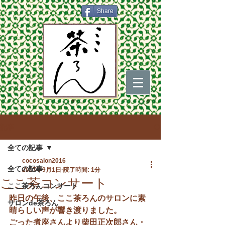
Share
記事
全ての記事
cocosalon2016
全ての記事
2017年9月1日
読了時間: 1分
ここ茶コンサート
ここ茶ろんコンサート
昨日の午後、ここ茶ろんのサロンに素
サロンde茶ろん
晴らしい声が響き渡りました。
ごった煮座さんより柴田正次郎さん・