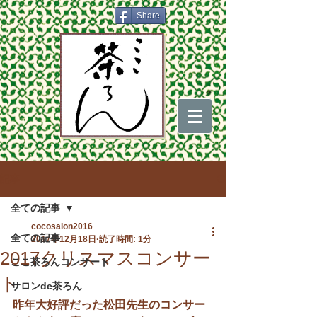
Share
記事
全ての記事
cocosalon2016
全ての記事
2017年12月18日
読了時間: 1分
2017クリスマスコンサー
ここ茶ろんコンサート
ト
サロンde茶ろん
昨年大好評だった松田先生のコンサー