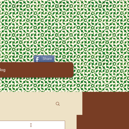
Share
log