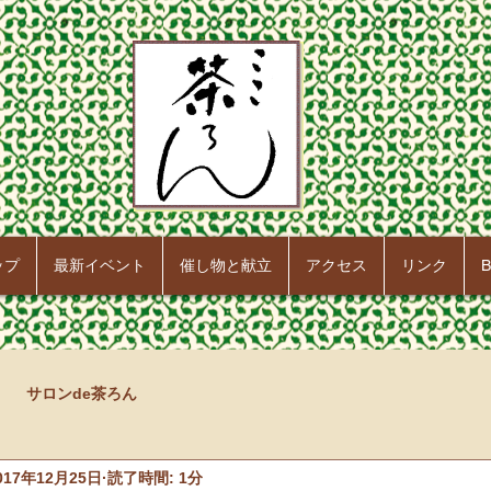
ップ
最新イベント
催し物と献立
アクセス
リンク
B
サロンde茶ろん
017年12月25日
読了時間: 1分