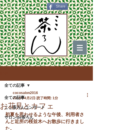
Share
記事
全ての記事
cocosalon2016
全ての記事
2018年4月2日
読了時間: 1分
お花見とカフェ
ここ茶ろんコンサート
初夏を思わせるような午後、利用者さ
サロンde茶ろん
んと近所の桜並木へお散歩に行きまし
た。