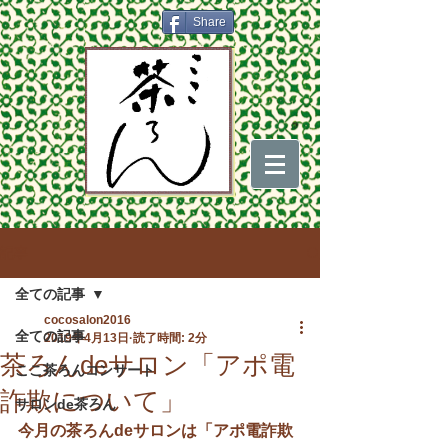
Share
記事
全ての記事
cocosalon2016
全ての記事
2019年4月13日
読了時間: 2分
茶ろんdeサロン「アポ電
ここ茶ろんコンサート
詐欺について」
サロンde茶ろん
今月の茶ろんdeサロンは「アポ電詐欺