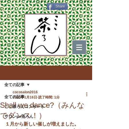
Share
記事
全ての記事
cocosalon2016
全ての記事
2020年1月16日
読了時間: 1分
Shall we dance?（みんな
ここ茶ろんコンサート
でダンス！）
サロンde茶ろん
１月から新しい催しが増えました。