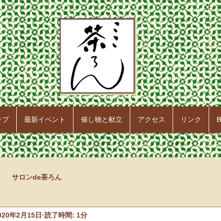
ップ
最新イベント
催し物と献立
アクセス
リンク
B
サロンde茶ろん
020年2月15日
読了時間: 1分