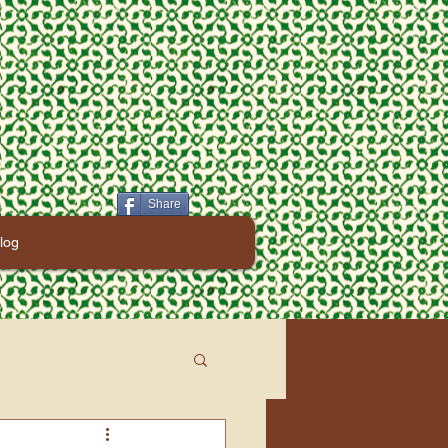
Share
log