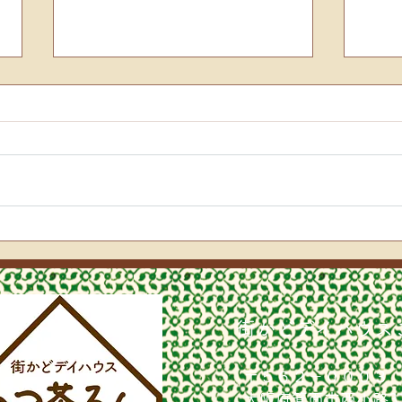
絵手
🎄お楽しみ会🎄
街かどデイハウス
〒５６２－０００３
​大阪府箕面市西小路3