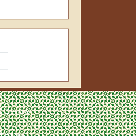
紙
ここ茶ろん
丁目12番6号