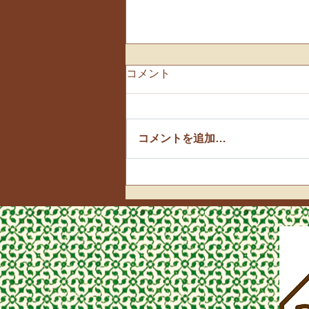
コメント
🌸お花見散歩🌸
コメントを追加…