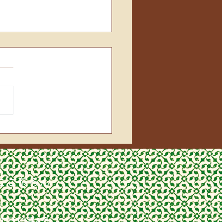
リース作成🎄
ここ茶ろん
丁目12番6号