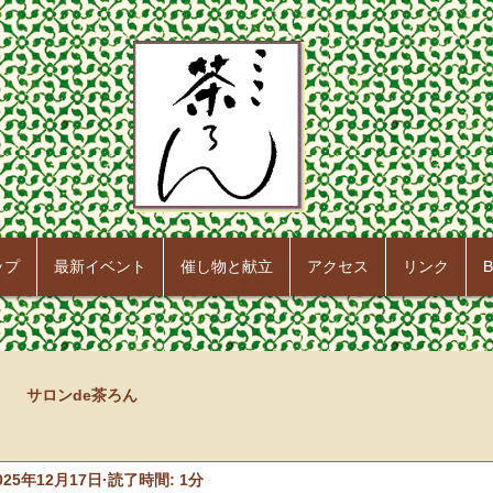
ップ
最新イベント
催し物と献立
アクセス
リンク
B
サロンde茶ろん
025年12月17日
読了時間: 1分