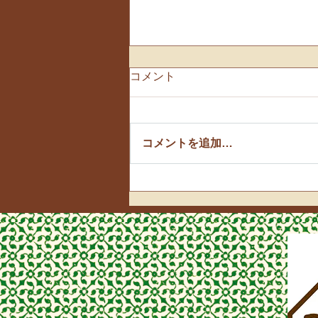
コメント
🌸お花見散歩🌸
コメントを追加…