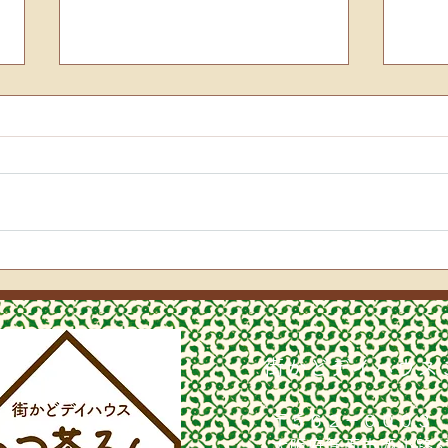
🎄お楽しみ会🎄
🎄
街かどデイハウス
〒５６２－０００３
​大阪府箕面市西小路3