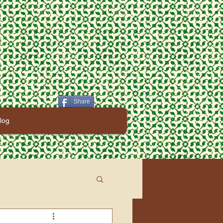
Share
log